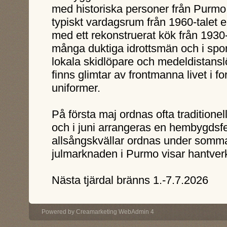
med historiska personer från Purmo,
typiskt vardagsrum från 1960-talet e
med ett rekonstruerat kök från 1930-
många duktiga idrottsmän och i sport
lokala skidlöpare och medeldistansl
finns glimtar av frontmanna livet i f
uniformer.
På första maj ordnas ofta traditione
och i juni arrangeras en hembygdsf
allsångskvällar ordnas under som
julmarknaden i Purmo visar hantverk
Nästa tjärdal bränns 1.-7.7.2026
Powered by
Creamarketing WebAdmin 4