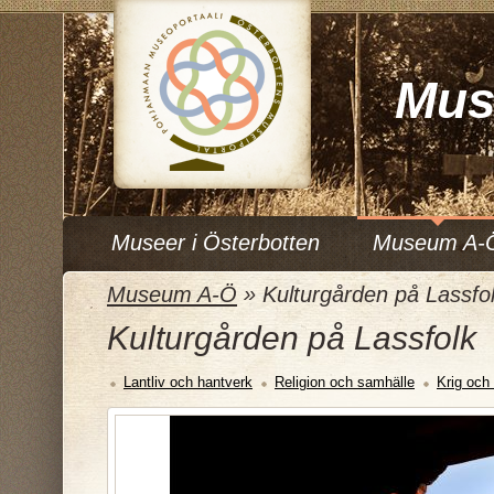
Mus
Museer i Österbotten
Museum A-
Museum A-Ö
»
Kulturgården på Lassfo
Kulturgården på Lassfolk
Lantliv och hantverk
Religion och samhälle
Krig och 