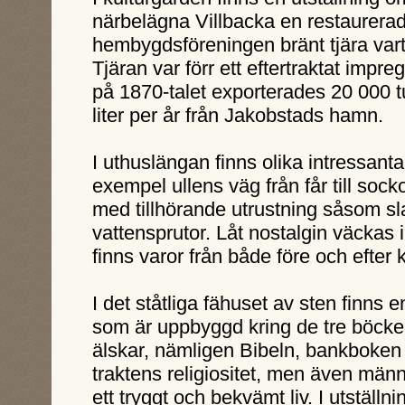
närbelägna Villbacka en restaurerad 
hembygdsföreningen bränt tjära vart
Tjäran var förr ett eftertraktat impr
på 1870-talet exporterades 20 000 tu
liter per år från Jakobstads hamn.
I uthuslängan finns olika intressanta o
exempel ullens väg från får till sock
med tillhörande utrustning såsom sl
vattensprutor. Låt nostalgin väckas i
finns varor från både före och efter k
I det ståtliga fähuset av sten finns 
som är uppbyggd kring de tre böck
älskar, nämligen Bibeln, bankboken
traktens religiositet, men även män
ett tryggt och bekvämt liv. I utstäl