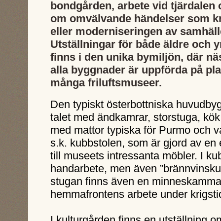
bondgården, arbete vid tjärdalen
om omvälvande händelser som kr
eller moderniseringen av samhäll
Utställningar för både äldre och 
finns i den unika bymiljön, där nä
alla byggnader är uppförda på plat
många friluftsmuseer.
Den typiskt österbottniska huvudbyg
talet med ändkamrar, storstuga, kök
med mattor typiska för Purmo och v
s.k. kubbstolen, som är gjord av en
till museets intressanta möbler. I k
handarbete, men även ”brännvinskut
stugan finns även en minneskammar
hemmafrontens arbete under krigsti
I kulturgården finns en utställning 