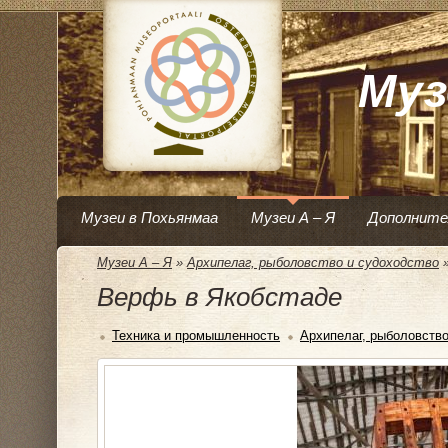
Муз
Музеи в Похьянмаа
Музеи А – Я
Дополните
Музеи А – Я
»
Архипелаг, рыболовство и судоходство
Верфь в Якобстаде
Техника и промышленность
Архипелаг, рыболовство