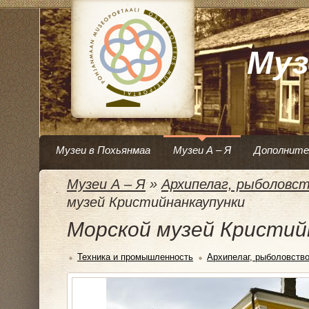
Муз
Музеи в Похьянмаа
Музеи А – Я
Дополните
Музеи А – Я
»
Архипелаг, рыболовст
музей Кристийнанкаупунки
Морской музей Кристий
Техника и промышленность
Архипелаг, рыболовство