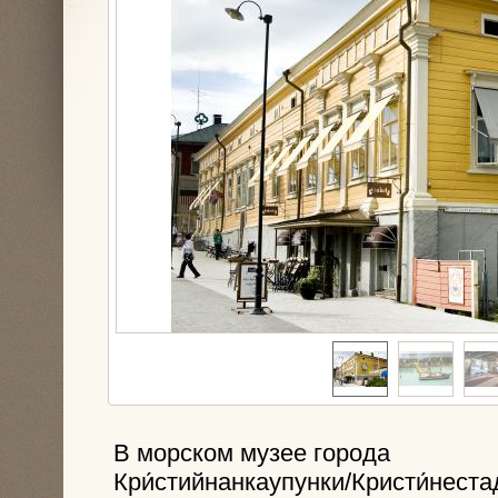
В морском музее города
Кри́стийнанкаупунки/Кристи́неста