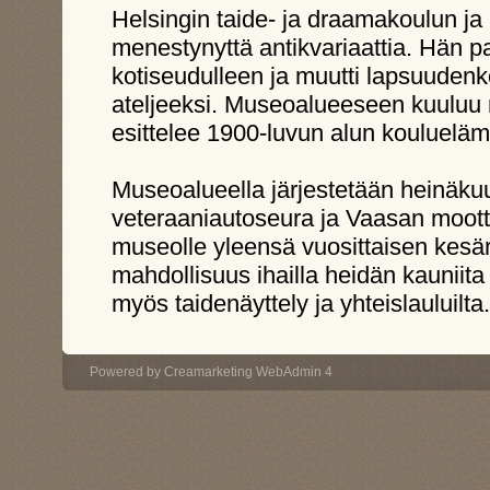
Helsingin taide- ja draamakoulun j
menestynyttä antikvariaattia. Hän p
kotiseudulleen ja muutti lapsuudenk
ateljeeksi. Museoalueeseen kuuluu
esittelee 1900-luvun alun kouluelä
Museoalueella järjestetään heinäku
veteraaniautoseura ja Vaasan moottor
museolle yleensä vuosittaisen kesäre
mahdollisuus ihailla heidän kauniit
myös taidenäyttely ja yhteislauluilta.
Powered by
Creamarketing WebAdmin 4