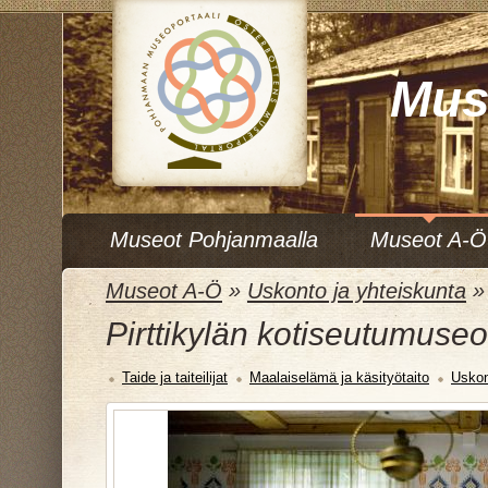
Mus
Museot Pohjanmaalla
Museot A-Ö
Museot A-Ö
»
Uskonto ja yhteiskunta
Pirttikylän kotiseutumuseo
Taide ja taiteilijat
Maalaiselämä ja käsityötaito
Uskon