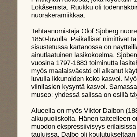
Lokåsenista. Ruukku oli todennäköis
nuorakeramiikkaa.
Tehtaanomistaja Olof Sjöberg nuore
1850-luvulla. Paikalliset nimittivät t
sisustetussa kartanossa on näytteil
ainutlaatuinen lasikokoelma. Sjöbergi
vuosina 1797-1883 toiminutta lasite
myös maalaisväestö oli alkanut käyt
luvulla ikkunoiden koko kasvoi. Myös
viinilasien kysyntä kasvoi. Samas
museo: yhdessä salissa on esillä täy
Alueella on myös Viktor Dalbon (18
alkupuoliskolta. Hänen taiteelleen 
muodon ekspressiivisyys erilaisiss
tauluissa. Dalbo oli koulutukseltaan