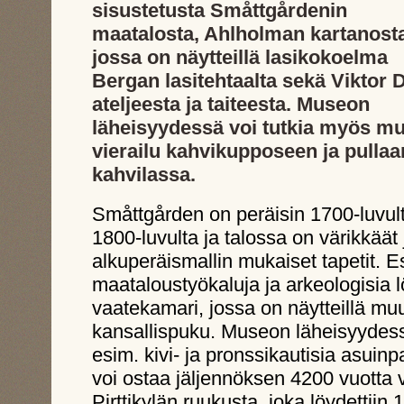
sisustetusta Småttgårdenin
maatalosta, Ahlholman kartanost
jossa on näytteillä lasikokoelma
Bergan lasitehtaalta sekä Viktor 
ateljeesta ja taiteesta. Museon
läheisyydessä voi tutkia myös mu
vierailu kahvikupposeen ja pulla
kahvilassa.
Småttgården on peräisin 1700-luvult
1800-luvulta ja talossa on värikkäät 
alkuperäismallin mukaiset tapetit. Es
maataloustyökaluja ja arkeologisia l
vaatekamari, jossa on näytteillä mu
kansallispuku. Museon läheisyydes
esim. kivi- ja pronssikautisia asuin
voi ostaa jäljennöksen 4200 vuotta 
Pirttikylän ruukusta, joka löydettiin 