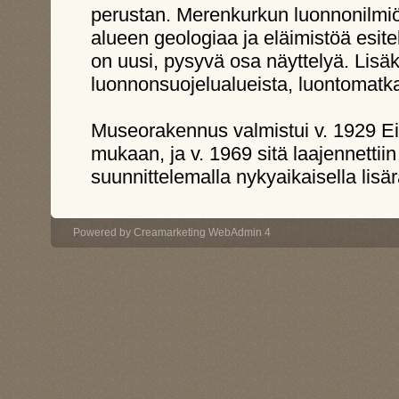
perustan. Merenkurkun luonnonilmi
alueen geologiaa ja eläimistöä esit
on uusi, pysyvä osa näyttelyä. Lisäk
luonnonsuojelualueista, luontomatkai
Museorakennus valmistui v. 1929 Ei
mukaan, ja v. 1969 sitä laajennettii
suunnittelemalla nykyaikaisella lisä
Powered by
Creamarketing WebAdmin 4