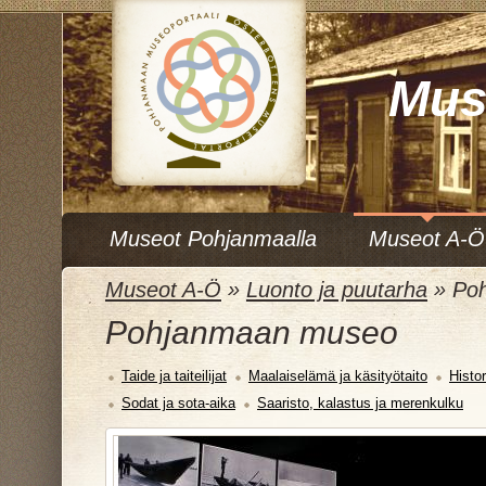
Mus
Museot Pohjanmaalla
Museot A-Ö
Museot A-Ö
»
Luonto ja puutarha
»
Po
Pohjanmaan museo
Taide ja taiteilijat
Maalaiselämä ja käsityötaito
Histor
Sodat ja sota-aika
Saaristo, kalastus ja merenkulku