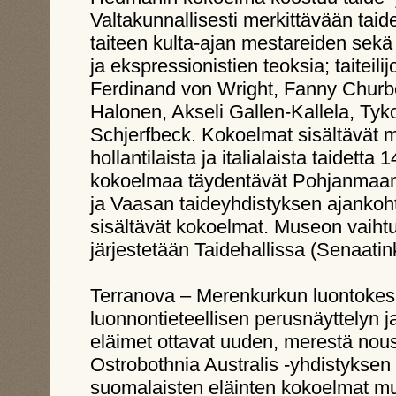
Valtakunnallisesti merkittävään t
taiteen kulta-ajan mestareiden sekä
ja ekspressionistien teoksia; taiteili
Ferdinand von Wright, Fanny Churbe
Halonen, Akseli Gallen-Kallela, Tyk
Schjerfbeck. Kokoelmat sisältävät 
hollantilaista ja italialaista taidet
kokoelmaa täydentävät Pohjanmaa
ja Vaasan taideyhdistyksen ajankohta
sisältävät kokoelmat. Museon vaihtu
järjestetään Taidehallissa (Senaatin
Terranova – Merenkurkun luontok
luonnontieteellisen perusnäyttelyn ja
eläimet ottavat uuden, merestä nou
Ostrobothnia Australis -yhdistyksen 
suomalaisten eläinten kokoelmat mu