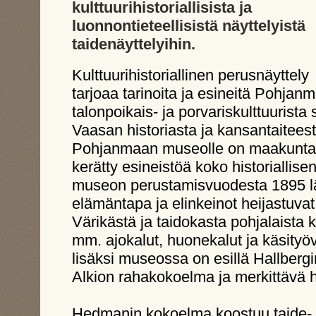
kulttuurihistoriallisista ja
luonnontieteellisistä näyttelyistä
taidenäyttelyihin.
Kulttuurihistoriallinen perusnäyttely
tarjoaa tarinoita ja esineitä Pohjan
talonpoikais- ja porvariskulttuurista
Vaasan historiasta ja kansantaiteest
Pohjanmaan museolle on maakunta-
kerätty esineistöä koko historiallis
museon perustamisvuodesta 1895 l
elämäntapa ja elinkeinot heijastuva
Värikästä ja taidokasta pohjalaista
mm. ajokalut, huonekalut ja käsityövä
lisäksi museossa on esillä Hallber
Alkion rahakokoelma ja merkittävä
Hedmanin kokoelma koostuu taide- ja