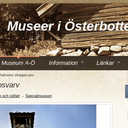
Museer i Österbott
Museum A-Ö
Information
Länkar
holmens skeppsvarv
psvarv
e och sjöfart
Specialmuseum