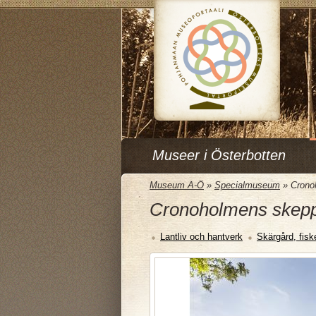
Museer i Österbotten
Museum A-Ö
»
Specialmuseum
»
Crono
Cronoholmens skep
Lantliv och hantverk
Skärgård, fisk