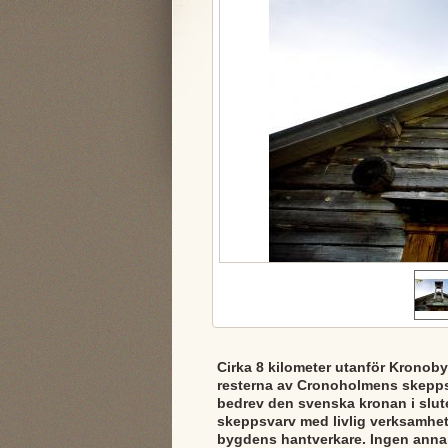
Cirka 8 kilometer utanför Kronoby
resterna av Cronoholmens skepp
bedrev den svenska kronan i slute
skeppsvarv med livlig verksamhe
bygdens hantverkare. Ingen anna