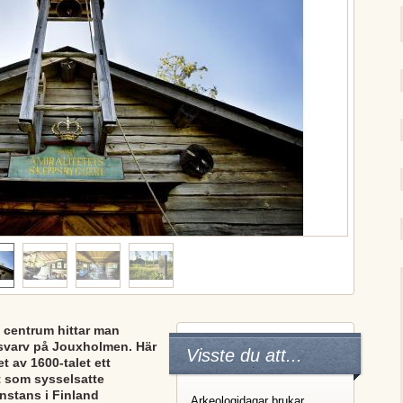
 centrum hittar man
svarv på Jouxholmen. Här
Visste du att...
t av 1600-talet ett
t som sysselsatte
nstans i Finland
Arkeologidagar brukar