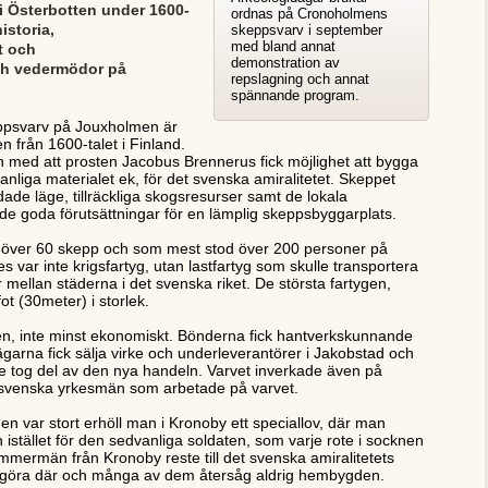
i Österbotten under 1600-
ordnas på Cronoholmens
istoria,
skeppsvarv i september
med bland annat
t och
demonstration av
h vedermödor på
repslagning och annat
spännande program.
psvarv på Jouxholmen är
 från 1600-talet i Finland.
 med att prosten Jacobus Brennerus fick möjlighet att bygga
edvanliga materialet ek, för det svenska amiralitetet. Skeppet
e läge, tillräckliga skogsresurser samt de lokala
de goda förutsättningar för en lämplig skeppsbyggarplats.
över 60 skepp och som mest stod över 200 personer på
s var inte krigsfartyg, utan lastfartyg som skulle transportera
 mellan städerna i det svenska riket. De största fartygen,
t (30meter) i storlek.
en, inte minst ekonomiskt. Bönderna fick hantverkskunnande
garna fick sälja virke och underleverantörer i Jakobstad och
 tog del av den nya handeln. Varvet inverkade även på
a svenska yrkesmän som arbetade på varvet.
n var stort erhöll man i Kronoby ett speciallov, där man
stället för den sedvanliga soldaten, som varje rote i socknen
immermän från Kronoby reste till det svenska amiralitetets
nstgöra där och många av dem återsåg aldrig hembygden.