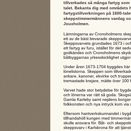
tillverkades så många fartyg som 
talet. Bekanta dig med områdets h
fartygstillverkningen på 1600-tale
skeppstimmermännens vardag oc
Jouxholmen.
Lämningarna av Cronoholmens skep
ett av de bäst bevarade skeppsvarven
Skeppsvarvets grundades 1673 i och
ett fartyg av furu, istället för det s
godkändes och Cronoholmens skyddad
båtbyggarnas yrkesskicklighet utgjor
Under åren 1673-1704 byggdes här 
lönelistorna. Skeppen som tillverkade
ankare, kanoner, ekvirke och trupper
tremastade krejare, mätte över 100 fo
Varvet hade stor betydelse för bygd
och lönerna var rätt så goda. Skogsä
Gamla Karleby samt nejdens borgare
folkkonsten och nya intryck kom vi
Eftersom hantverkskunnandet i bygde
tillhandahöll kungen med timmermän i
skulle ansvara för. Båt- och skeppst
skeppsvarv i Karlskrona för att tjä