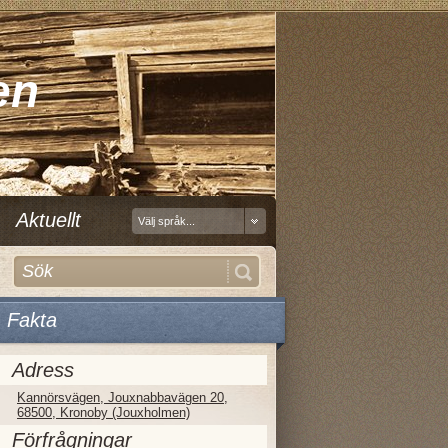
en
Aktuellt
Välj språk...
Fakta
Adress
Kannörsvägen, Jouxnabbavägen 20,
68500, Kronoby (Jouxholmen)
Förfrågningar