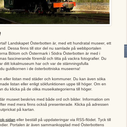
n
tal! Landskapet Österbotten är, med ett hundratal museer, ett
nd. Dessa finns till stor del nu samlade på webbportalen
rna Bötom och Östermark i Södra Österbotten är med i
as fascinerande föremål och titta på vackra fotografier. Du
ar ditt lokalmuseum har och var de stämningsfulla
du guldkornen i de österbottniska museerna!
an eller listan med städer och kommuner. Du kan även söka
nade listan eller enligt sökfunktionen uppe till höger. Om en
n du klicka på de olika museikategorierna till höger.
där museet beskrivs med både ord och bilder. Information om
gifter med mera finns också presenterade. Klicka på adressen
utprickat på kartan.
ok-sidan
eller beställ på uppdateringar via RSS-flödet. Tyck till
 medier. Portalen är även sammankopplad med Österbottens