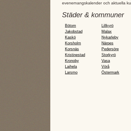
evenemangskalender och aktuella ku
Städer & kommuner
Bötom
Lillkyrö
Jakobstad
Malax
Kaskö
Nykarleby
Korsholm
Närpes
Korsnäs
Pedersöre
Kristinestad
Storkyrö
Kronoby
Vasa
Laihela
Vörå
Larsmo
Östermark