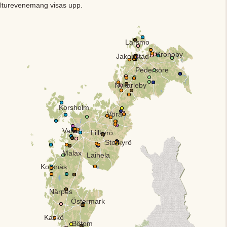
lturevenemang visas upp.
Larsmo
Kronoby
Jakobstad
Pedersöre
Nykarleby
Korsholm
Vörå
Vasa
Lillkyrö
Storkyrö
Malax
Laihela
Korsnäs
Närpes
Östermark
Kaskö
Bötom