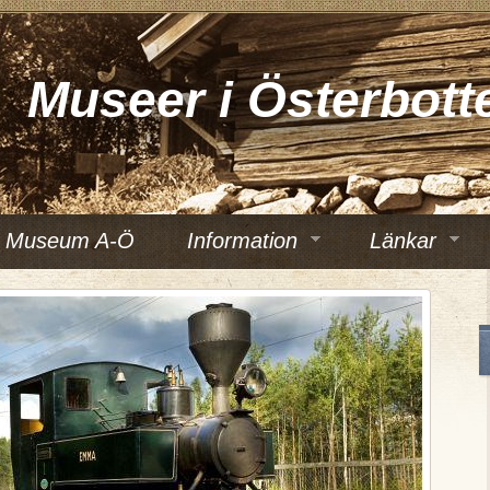
Museer i Österbott
Museum A-Ö
Information
Länkar