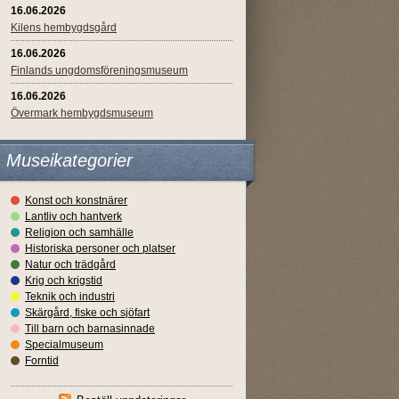
16.06.2026
Kilens hembygdsgård
16.06.2026
Finlands ungdomsföreningsmuseum
16.06.2026
Övermark hembygdsmuseum
Museikategorier
Konst och konstnärer
Lantliv och hantverk
Religion och samhälle
Historiska personer och platser
Natur och trädgård
Krig och krigstid
Teknik och industri
Skärgård, fiske och sjöfart
Till barn och barnasinnade
Specialmuseum
Forntid