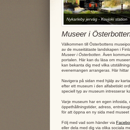
Nykarleby jerväg - Kovjoki station
Museer i Österbotte
Välkommen till Österbottens museipor
av de museitätaste landskapen i Finla
Museer i Österbotten
. Även kommune
portalen. Här kan du läsa om museern
kan bekanta dig med vilka utställning
evenemangen arrangeras. Här hittar 
Navigera på sidan med hjälp av kart
efter ett museum i den alfabetiskt ord
speciell typ av museum intresserar ka
Varje museum har en egen infosida, 
öppethållningstider, adress, entréav
för att öppna en ny sida med museet 
Följ med vad som händer via
Facebo
eller dela med dig via olika sociala