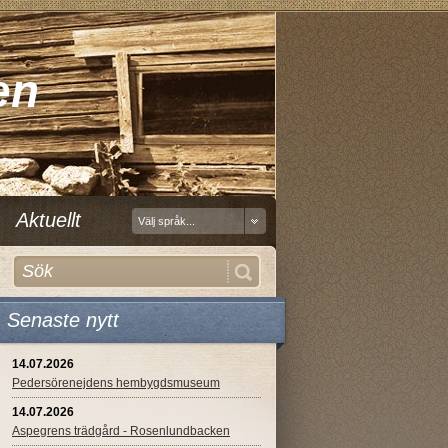
en
Aktuellt
Välj språk...
Senaste nytt
14.07.2026
Pedersörenejdens hembygdsmuseum
14.07.2026
Aspegrens trädgård - Rosenlundbacken