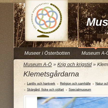
Mus
Museer i Österbotten
Museum A-
Museum A-Ö
»
Krig och krigstid
»
Klem
Klemetsgårdarna
Lantliv och hantverk
Religion och samhälle
Natur oc
Skärgård, fiske och sjöfart
Specialmuseum