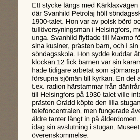
Ett stycke längs med Kärklaxvägen
där Svanhild Petrolaj höll söndagssk
1900-talet. Hon var av polsk börd o
tullöversyningsman i Helsingfors, m
unga. Svanhild flyttade till Maxmo fö
sina kusiner, prästen barn, och i sin
söndagsskola. Hon sydde kuddar åt b
klockan 12 fick barnen var sin kara
hade tidigare arbetat som sjömanspr
försupna sjömän till kyrkan. En del
t.ex. radion härstammar från därifrån
till Helsingfors på 1930-talet ville i
prästen Orädd köpte den lilla stuga
telefoncentralen, men fungerade äv
äldre tanter långt in på ålderdomen
idag sin avslutning i stugan. Museet
överenskommelse.