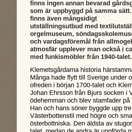
finns ingen annan bevarad gårds
som är uppbyggd på samma sätt.
finns även mångsidigt
utställningsutbud med textilutstäl
orgelmuseum, söndagsskolemu
och vardagsföremål från allmogeli
atmosfär upplever man också i café
med funkismöbler från 1940-talet.
Klemetsgårdarna historia härstamma
Många hade flytt till Sverige under o
ofreden i början 1700-talet och Kl
Johan Ehrsson från Bjurs socken i 
ödehemman och blev stamfader på 
Han och hans söner byggde upp tre
Västerbottenstil med högre och sma
österbottniska. Den äldsta av stug
talet, medan de andra är uppförda 