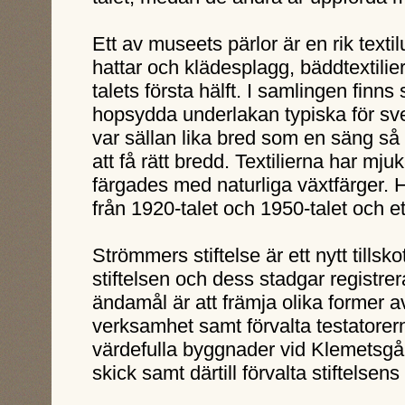
Ett av museets pärlor är en rik texti
hattar och klädesplagg, bäddtextili
talets första hälft. I samlingen finn
hopsydda underlakan typiska för sv
var sällan lika bred som en säng så
att få rätt bredd. Textilierna har mj
färgades med naturliga växtfärger. 
från 1920-talet och 1950-talet och et
Strömmers stiftelse är ett nytt tills
stiftelsen och dess stadgar registre
ändamål är att främja olika former av
verksamhet samt förvalta testatorerna
värdefulla byggnader vid Klemetsgår
skick samt därtill förvalta stiftelse