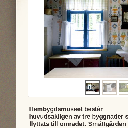
Hembygdsmuseet består
huvudsakligen av tre byggnader
flyttats till området: Småttgårde