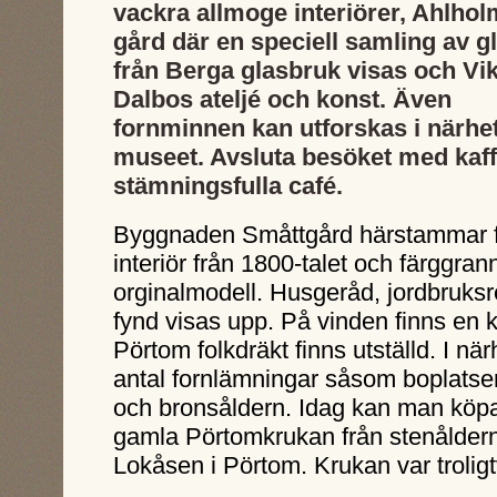
vackra allmoge interiörer, Ahlho
gård där en speciell samling av g
från Berga glasbruk visas och Vik
Dalbos ateljé och konst. Även
fornminnen kan utforskas i närhe
museet. Avsluta besöket med kaf
stämningsfulla café.
Byggnaden Småttgård härstammar fr
interiör från 1800-talet och färggran
orginalmodell. Husgeråd, jordbruks
fynd visas upp. På vinden finns en
Pörtom folkdräkt finns utställd. I nä
antal fornlämningar såsom boplatser
och bronsåldern. Idag kan man köpa
gamla Pörtomkrukan från stenåldern 
Lokåsen i Pörtom. Krukan var troligt