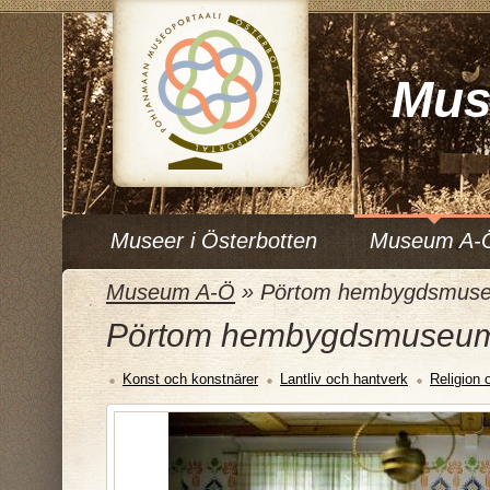
Mus
Museer i Österbotten
Museum A-
Museum A-Ö
»
Pörtom hembygdsmus
Pörtom hembygdsmuseu
Konst och konstnärer
Lantliv och hantverk
Religion 