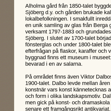
Alholma gård från 1850-talet byggd
Sjöberg d.y. och gården brukade kal
lokalbefolkningen. I smakfullt inre
en unik samling av glas från Berga 
verksamt 1797-1883 och grundades 
Sjöberg. I slutet av 1700-talet bör
fönsterglas och under 1800-talet ble
efterfrågan på flaskor, karaffer och
byggnad finns ett museum i museet: 
bevarad i en av salarna.
På området finns även Viktor Dalbos 
1900-talet. Dalbo levde mellan åre
konstnär vars konst kännetecknas av
och form i olika landskapsmotiv. Dalbo
men gick på konst- och dramaskola 
senare ett framgångsrikt antikvaria