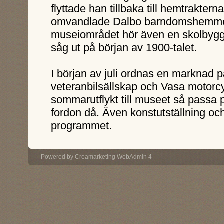
flyttade han tillbaka till hemtraktern
omvandlade Dalbo barndomshemmets p
museiområdet hör även en skolbyggn
såg ut på början av 1900-talet.
I början av juli ordnas en marknad
veteranbilsällskap och Vasa motorcy
sommarutflykt till museet så passa 
fordon då. Även konstutställning och
programmet.
Powered by
Creamarketing WebAdmin 4