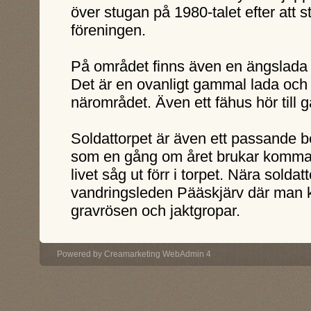
över stugan på 1980-talet efter att s
föreningen.
På området finns även en ängslada 
Det är en ovanligt gammal lada och unik
närområdet. Även ett fähus hör till 
Soldattorpet är även ett passande b
som en gång om året brukar komma
livet såg ut förr i torpet. Nära solda
vandringsleden Pääskjärv där man k
gravrösen och jaktgropar.
Powered by
Creamarketing WebAdmin 4