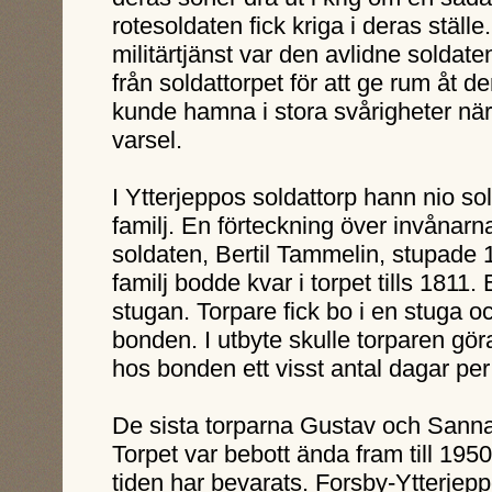
rotesoldaten fick kriga i deras ställ
militärtjänst var den avlidne soldaten
från soldattorpet för att ge rum åt d
kunde hamna i stora svårigheter när
varsel.
I Ytterjeppos soldattorp hann nio so
familj. En förteckning över invånarn
soldaten, Bertil Tammelin, stupade
familj bodde kvar i torpet tills 1811. 
stugan. Torpare fick bo i en stuga o
bonden. I utbyte skulle torparen gör
hos bonden ett visst antal dagar per 
De sista torparna Gustav och Sanna 
Torpet var bebott ända fram till 1950
tiden har bevarats. Forsby-Ytterje