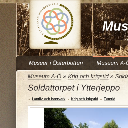
Mus
Museer i Österbotten
Museum A-
Museum A-Ö
»
Krig och krigstid
»
Solda
Soldattorpet i Ytterjeppo
Lantliv och hantverk
Krig och krigstid
Forntid