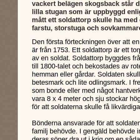
vackert belägen skogsback står 
lilla stugan som är uppbyggd enli
mått ett soldattorp skulle ha med
farstu, storstuga och sovkammar
Den första förteckningen över att en 
är från 1753. Ett soldattorp är ett 
av en soldat. Soldattorp byggdes fr
till 1800-talet och bekostades av rot
hemman eller gårdar. Soldaten skul
betesmark och lite odlingsmark. I fr
som bonde eller med något hantverk.
vara 8 x 4 meter och sju stockar högt
för att soldaterna skulle få likvärdig
Bönderna ansvarade för att soldate
familj behövde. I gengäld behövde i
deras söner dra ut i krig om en såda