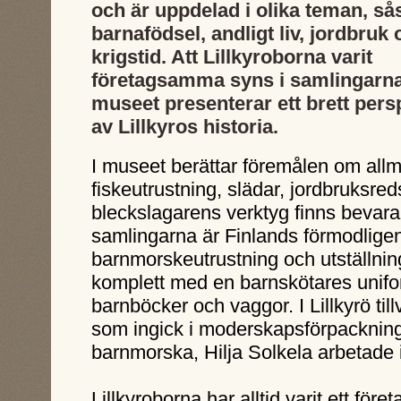
och är uppdelad i olika teman, s
barnafödsel, andligt liv, jordbruk
krigstid. Att Lillkyroborna varit
företagsamma syns i samlingarn
museet presenterar ett brett pers
av Lillkyros historia.
I museet berättar föremålen om allm
fiskeutrustning, slädar, jordbruksr
bleckslagarens verktyg finns bevara
samlingarna är Finlands förmodligen
barnmorskeutrustning och utställni
komplett med en barnskötares uniform
barnböcker och vaggor. I Lillkyrö til
som ingick i moderskapsförpackning
barnmorska, Hilja Solkela arbetade i
Lillkyroborna har alltid varit ett före