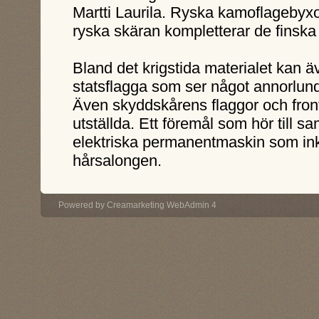
Martti Laurila. Ryska kamoflagebyx
ryska skäran kompletterar de finska
Bland det krigstida materialet kan 
statsflagga som ser något annorlund
Även skyddskårens flaggor och fron
utställda. Ett föremål som hör till s
elektriska permanentmaskin som inkö
hårsalongen.
Powered by
Creamarketing WebAdmin 4