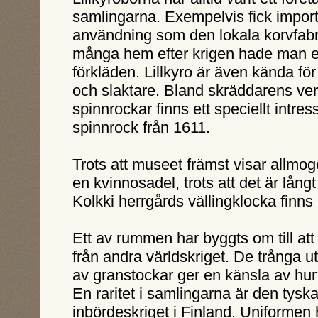
samlingarna. Exempelvis fick impor
användning som den lokala korvfabri
många hem efter krigen hade man en 
förkläden. Lillkyro är även kända fö
och slaktare. Bland skräddarens ver
spinnrockar finns ett speciellt intre
spinnrock från 1611.
Trots att museet främst visar allmoge
en kvinnosadel, trots att det är lång
Kolkki herrgårds vällingklocka finn
Ett av rummen har byggts om till att 
från andra världskriget. De trånga
av granstockar ger en känsla av hur 
En raritet i samlingarna är den tysk
inbördeskriget i Finland. Uniformen 