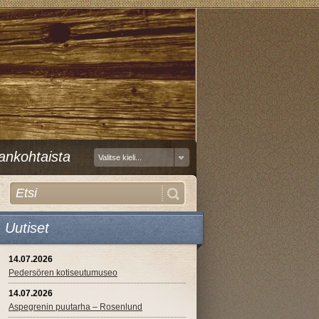
ankohtaista
Valitse kieli...
Uutiset
14.07.2026
Pedersören kotiseutumuseo
14.07.2026
Aspegrenin puutarha – Rosenlund