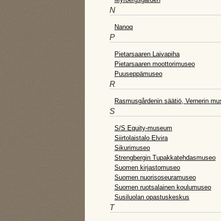
N
Nanoq
P
Pietarsaaren Laivapiha
Pietarsaaren moottorimuseo
Puuseppämuseo
R
Rasmusgårdenin säätiö, Vernerin mu
S
S/S Equity-museum
Siirtolaistalo Elvira
Sikurimuseo
Strengbergin Tupakkatehdasmuseo
Suomen kirjastomuseo
Suomen nuorisoseuramuseo
Suomen ruotsalainen koulumuseo
Susiluolan opastuskeskus
T