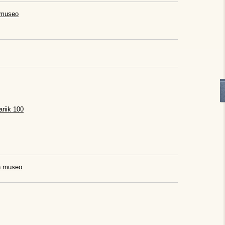
smuseo
ariik 100
n museo