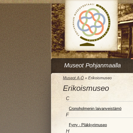
Museot Pohjanmaalla
Museot A-Ö
»
Erikoismuseo
Erikoismuseo
C
Cronoholmenin laivanveistämö
F
Fyrry - Pläkkyrimuseo
H