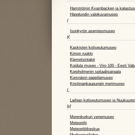
Harrströmin Kvarnbacken ja kalastu
Hägglundin valokuvamuseo
I
Isonkyrön asemiesmuseo
K
Kaskisten kotiseutumuseo
Kimon ruukki
Klemetsintalot
Koidula museo - Viro 100 - Eesti Vab
Korpholmenin spitaalisairaala
Korsnäsin pappilamuseo
Kristiinankaupungin merimuseo
L
Laihian kotiseutumuseo ja Nuukuure
M
Merenkurkun venemuseo
Meteoriihi
Meteoriittikeskus
Myrbergsgården