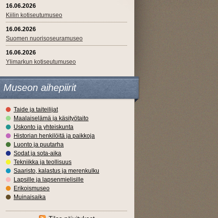
16.06.2026
Kiilin kotiseutumuseo
16.06.2026
Suomen nuorisoseuramuseo
16.06.2026
Ylimarkun kotiseutumuseo
Museon aihepiirit
Taide ja taiteilijat
Maalaiselämä ja käsityötaito
Uskonto ja yhteiskunta
Historian henkilöitä ja paikkoja
Luonto ja puutarha
Sodat ja sota-aika
Tekniikka ja teollisuus
Saaristo, kalastus ja merenkulku
Lapsille ja lapsenmielisille
Erikoismuseo
Muinaisaika