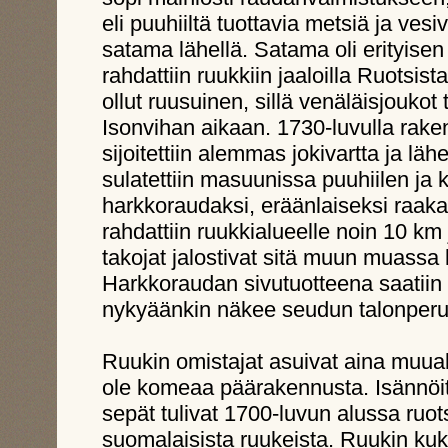
eli puuhiiltä tuottavia metsiä ja ves
satama lähellä. Satama oli erityise
rahdattiin ruukkiin jaaloilla Ruotsis
ollut ruusuinen, sillä venäläisjouko
Isonvihan aikaan. 1730-luvulla rake
sijoitettiin alemmas jokivartta ja 
sulatettiin masuunissa puuhiilen ja 
harkkoraudaksi, eräänlaiseksi raak
rahdattiin ruukkialueelle noin 10 km 
takojat jalostivat sitä muun muassa 
Harkkoraudan sivutuotteena saatiin s
nykyäänkin näkee seudun talonperus
Ruukin omistajat asuivat aina muual
ole komeaa päärakennusta. Isännöitsi
sepät tulivat 1700-luvun alussa ruots
suomalaisista ruukeista. Ruukin kuk