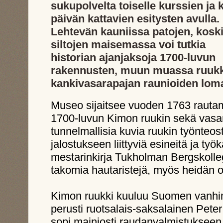
sukupolvelta toiselle kurssien ja 
päivän kattavien esitysten avulla.
Lehtevän kauniissa patojen, koski
siltojen maisemassa voi tutkia
historian ajanjaksoja 1700-luvun
rakennusten, muun muassa ruukkit
kankivasarapajan raunioiden lom
Museo sijaitsee vuoden 1763 rautama
1700-luvun Kimon ruukin sekä vasar
tunnelmallisia kuvia ruukin työnteos
jalostukseen liittyviä esineitä ja ty
mestarinkirja Tukholman Bergskolleg
takomia hautaristejä, myös heidän 
Kimon ruukki kuuluu Suomen vanhimp
perusti ruotsalais-saksalainen Pet
sopi mainiosti raudanvalmistukseen, 