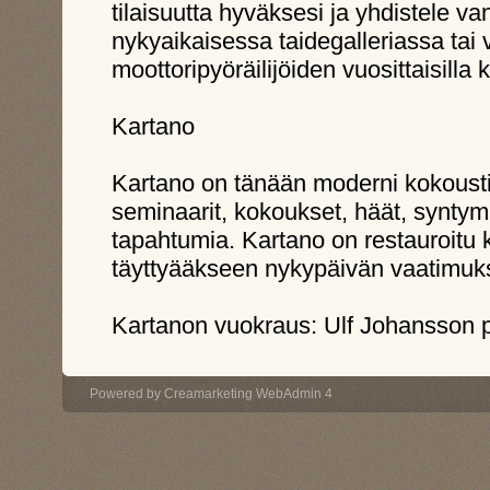
tilaisuutta hyväksesi ja yhdistele v
nykyaikaisessa taidegalleriassa tai 
moottoripyöräilijöiden vuosittaisilla 
Kartano
Kartano on tänään moderni kokousti
seminaarit, kokoukset, häät, syntymä
tapahtumia. Kartano on restauroitu k
täyttyääkseen nykypäivän vaatimuk
​Kartanon vuokraus: Ulf Johansson
Powered by
Creamarketing WebAdmin 4