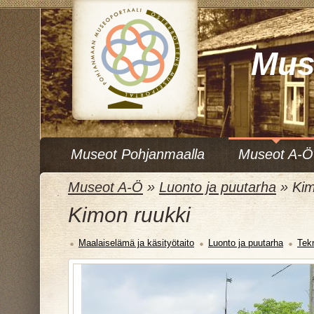
Mus
Museot Pohjanmaalla
Museot A-Ö
Museot A-Ö
»
Luonto ja puutarha
»
Kim
Kimon ruukki
Maalaiselämä ja käsityötaito
Luonto ja puutarha
Tekn