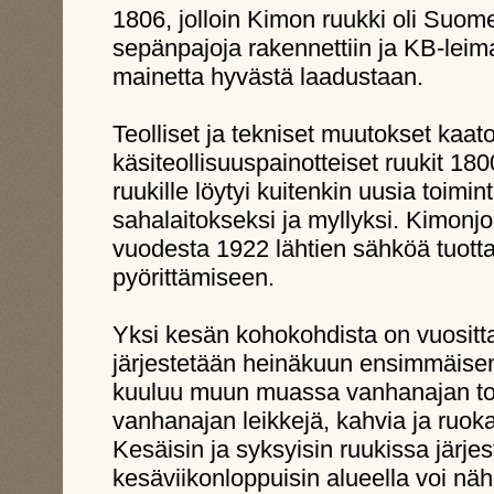
1806, jolloin Kimon ruukki oli Suom
sepänpajoja rakennettiin ja KB-leima
mainetta hyvästä laadustaan.
Teolliset ja tekniset muutokset kaato
käsiteollisuuspainotteiset ruukit 1
ruukille löytyi kuitenkin uusia toimi
sahalaitokseksi ja myllyksi. Kimonj
vuodesta 1922 lähtien sähköä tuotta
pyörittämiseen.
Yksi kesän kohokohdista on vuositta
järjestetään heinäkuun ensimmäise
kuuluu muun muassa vanhanajan tori
vanhanajan leikkejä, kahvia ja ruoka
Kesäisin ja syksyisin ruukissa järje
kesäviikonloppuisin alueella voi nä