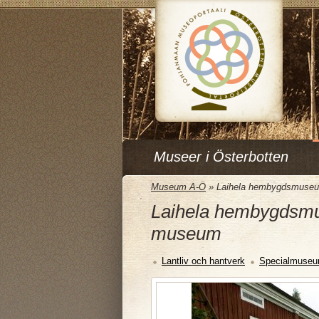
Museer i Österbotten
Museum A-Ö
»
Laihela hembygdsmuse
Laihela hembygdsm
museum
Lantliv och hantverk
Specialmuse