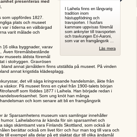
rsamhet presenteras med
.
I Laihela finns en långvarig
tradition inom
s som uppfördes 1827.
hästuppfödning och
ngliga plats och museet
travsporten. I husfars
n var i tiderna en välbärgad
kammare uppvisas föremål
som anknyter till travsporten
erna varit målade och
och travkungen Eri-Aaroni,
som var en framgångsrik ...
h 16 olika byggnader, varav
Läs mera
1. Även föremålsbestånde
t av museets äldsta föremål
tat i stolryggen. Gravrösen
ån bland annat järnåldern finns utställda på museet. På vinden
 bland annat krigstida klädesplagg.
aukkuryssar, det vill säga kringresande handelsmän, åkte från
ina väskor. På museet finns en cykel från 1900-talets början
 Mitrofanoff som föddes 1877 i Laihela. Han började redan i
med handelsverksamhet. Som ung knöt han många
handelsman och kom senare att bli en framgångsrik
eer är Sparsamhetens museum vars samlingar innehåller
 humor. Laihelaborna är kända för sin sparsamhet och
hela sägs skämtsamt vara Finlands Skottland, som också är
len berättar också om livet förr och hur man tog till vara och
ill exempel alla delar på ett slaktat djur till olika ändamål