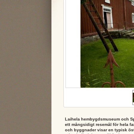
Laihela hembygdsmuseum och S
ett mångsidigt resemål för hela f
och byggnader visar en typisk ös