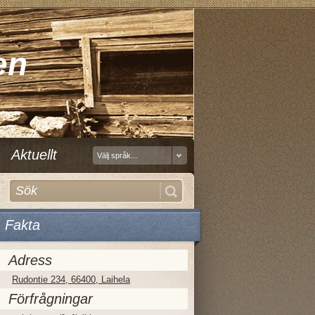
en
Aktuellt
Välj språk...
Fakta
Adress
Rudontie 234, 66400, Laihela
Förfrågningar