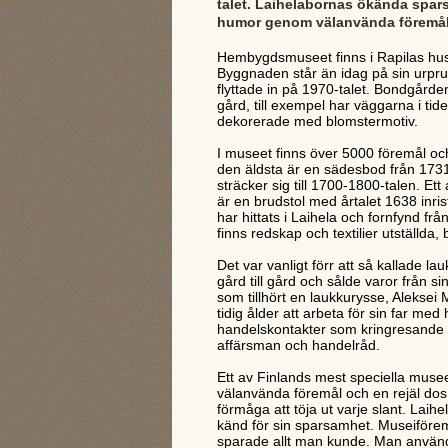
talet. Laihelabornas ökända spa
humor genom välanvända föremål
Hembygdsmuseet finns i Rapilas hu
Byggnaden står än idag på sin urpru
flyttade in på 1970-talet. Bondgårde
gård, till exempel har väggarna i tid
dekorerade med blomstermotiv.
I museet finns över 5000 föremål oc
den äldsta är en sädesbod från 173
sträcker sig till 1700-1800-talen. Et
är en brudstol med årtalet 1638 inris
har hittats i Laihela och fornfynd fr
finns redskap och textilier utställda,
Det var vanligt förr att så kallade l
gård till gård och sålde varor från s
som tillhört en laukkurysse, Aleksei
tidig ålder att arbeta för sin far 
handelskontakter som kringresande 
affärsman och handelråd.
Ett av Finlands mest speciella mus
välanvända föremål och en rejäl dos
förmåga att töja ut varje slant. Lai
känd för sin sparsamhet. Museiföremå
sparade allt man kunde. Man använde t