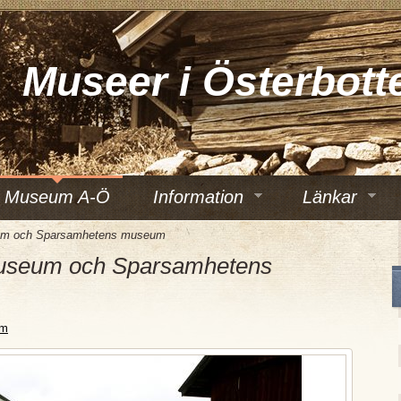
Museer i Österbott
Museum A-Ö
Information
Länkar
um och Sparsamhetens museum
useum och Sparsamhetens
um