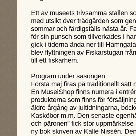
Ett av museets trivsamma ställen 
med utsikt över trädgården som gen
sommar och färdigställs nästa år. 
för sin punsch som tillverkades i ha
gick i tiderna ända ner till Hamngat
blev flyttningen av Fiskarstugan frå
till ett fiskarhem.
Program under säsongen:
Första maj firas på traditionellt sät
En MuseiShop finns numera i entré
produkterna som finns för försäljnin
äldre årgång av jultidningarna, böc
Kasköbor m.m. Den senaste egenhä
och päronen” fick stor uppmärkelse 
ny bok skriven av Kalle Nissén. Den