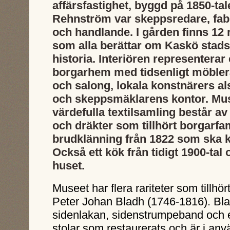
affärsfastighet, byggd på 1850-tal
Rehnström var skeppsredare, fab
och handlande. I gården finns 12
som alla berättar om Kaskö stads
historia. Interiören representerar 
borgarhem med tidsenligt möbler
och salong, lokala konstnärers al
och skeppsmäklarens kontor. Mu
värdefulla textilsamling består av
och dräkter som tillhört borgarfami
brudklänning från 1822 som ska 
Också ett kök från tidigt 1900-tal
huset.
Museet har flera rariteter som tillh
Peter Johan Bladh (1746-1816). Bla
sidenlakan, sidenstrumpeband och 
stolar som restaurerats och är i an