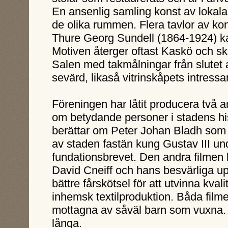
En ansenlig samling konst av lokala 
de olika rummen. Flera tavlor av k
Thure Georg Sundell (1864-1924) k
Motiven återger oftast Kaskö och s
Salen med takmålningar från slutet 
sevärd, likaså vitrinskåpets intressa
Föreningen har låtit producera två 
om betydande personer i stadens his
berättar om Peter Johan Bladh som 
av staden fastän kung Gustav III u
fundationsbrevet. Den andra filmen
David Cneiff och hans besvärliga up
bättre fårskötsel för att utvinna kva
inhemsk textilproduktion. Båda filme
mottagna av såväl barn som vuxna. 
långa.