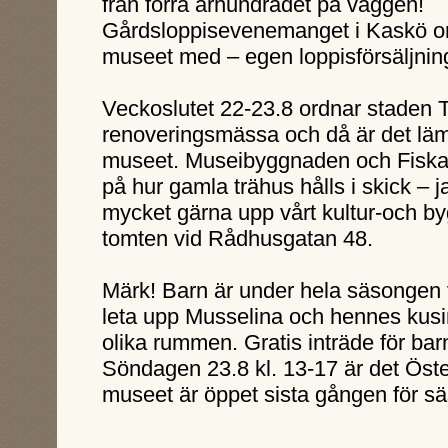
från förra århundradet på väggen!
Gårdsloppisevenemanget i Kaskö or
museet med – egen loppisförsäljnin
Veckoslutet 22-23.8 ordnar staden 
renoveringsmässa och då är det läm
museet. Museibyggnaden och Fiska
på hur gamla trähus hålls i skick – ja,
mycket gärna upp vårt kultur-och b
tomten vid Rådhusgatan 48.
Märk! Barn är under hela säsongen v
leta upp Musselina och hennes kus
olika rummen. Gratis inträde för bar
Söndagen 23.8 kl. 13-17 är det Öst
museet är öppet sista gången för s