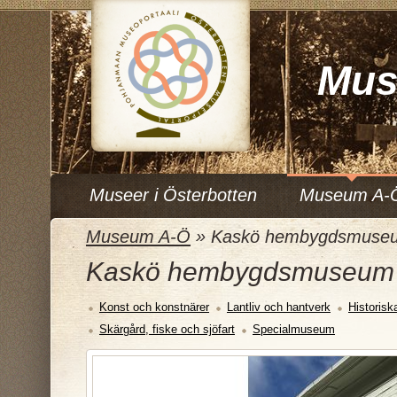
Mus
Museer i Österbotten
Museum A-
Museum A-Ö
»
Kaskö hembygdsmuse
Kaskö hembygdsmuseum
Konst och konstnärer
Lantliv och hantverk
Historisk
Skärgård, fiske och sjöfart
Specialmuseum