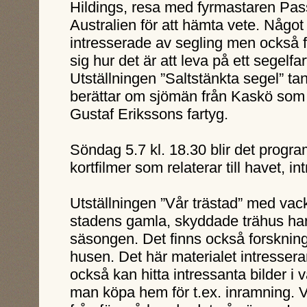
Hildings, resa med fyrmastaren Pass
Australien för att hämta vete. Något 
intresserade av segling men också fö
sig hur det är att leva på ett segelfar
Utställningen ”Saltstänkta segel” t
berättar om sjömän från Kaskö som 
Gustaf Erikssons fartyg.
Söndag 5.7 kl. 18.30 blir det progr
kortfilmer som relaterar till havet, int
Utställningen ”Vår trästad” med vack
stadens gamla, skyddade trähus har 
säsongen. Det finns också forsknin
husen. Det här materialet intresser
också kan hitta intressanta bilder i v
man köpa hem för t.ex. inramning. 