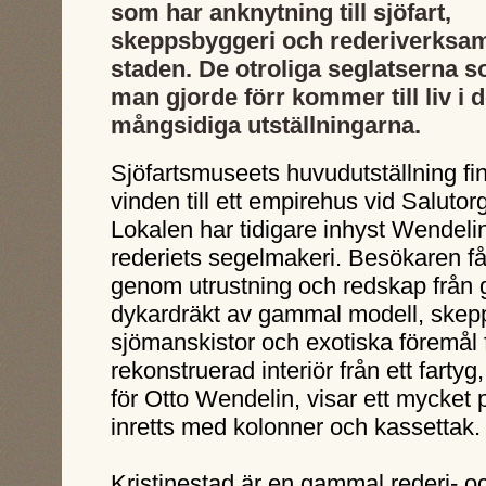
som har anknytning till sjöfart,
skeppsbyggeri och rederiverksam
staden. De otroliga seglatserna 
man gjorde förr kommer till liv i 
mångsidiga utställningarna.
Sjöfartsmuseets huvudutställning fi
vinden till ett empirehus vid Salutorg
Lokalen har tidigare inhyst Wendeli
rederiets segelmakeri. Besökaren få
genom utrustning och redskap från 
dykardräkt av gammal modell, skeppsp
sjömanskistor och exotiska föremål f
rekonstruerad interiör från ett fart
för Otto Wendelin, visar ett mycket 
inretts med kolonner och kassettak.
Kristinestad är en gammal rederi- o