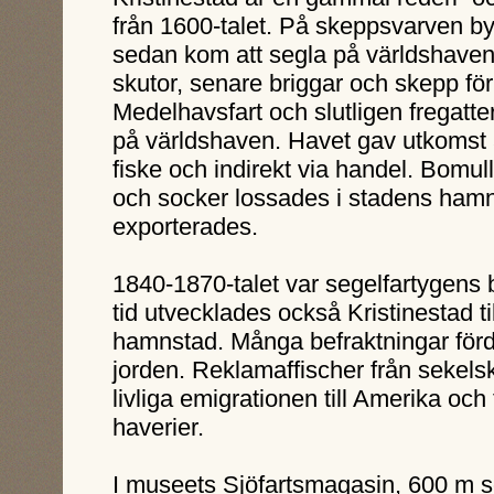
från 1600-talet. På skeppsvarven by
sedan kom att segla på världshave
skutor, senare briggar och skepp fö
Medelhavsfart och slutligen fregatte
på världshaven. Havet gav utkomst 
fiske och indirekt via handel. Bomull
och socker lossades i stadens hamn 
exporterades.
1840-1870-talet var segelfartygens 
tid utvecklades också Kristinestad t
hamnstad. Många befraktningar förde
jorden. Reklamaffischer från sekelsk
livliga emigrationen till Amerika och
haverier.
I museets Sjöfartsmagasin, 600 m 